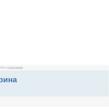
статус
«трастовый»
рина