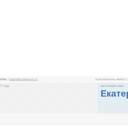
shka
:
katushka.www.nn.ru
пользователь имеет 
7 году
настоящее имя:
Екате