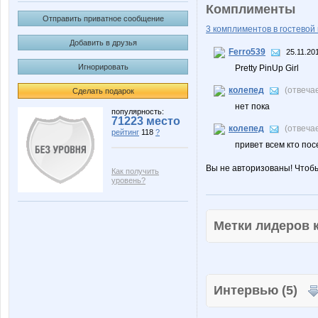
Комплименты
Отправить приватное сообщение
3 комплиментов в гостевой 
Добавить в друзья
Ferro539
25.11.20
Игнорировать
Pretty PinUp Girl
колепед
(отвеча
Сделать подарок
нет пока
популярность:
71223 место
колепед
(отвеча
рейтинг
118
?
привет всем кто пос
Вы не авторизованы! Чтоб
Как получить
уровень?
Метки лидеров
Интервью (5)