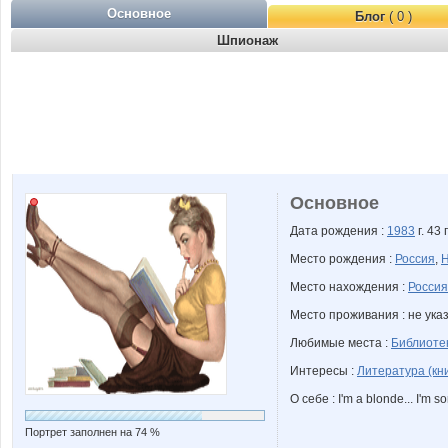
Основное
Блог
( 0 )
Шпионаж
Основное
Дата рождения :
1983
г. 43 
Место рождения :
Россия
,
Н
Место нахождения :
Россия
Место проживания : не ука
Любимые места :
Библиоте
Интересы :
Литература (кни
О себе : I'm a blonde... I'm sor
Портрет заполнен на 74 %