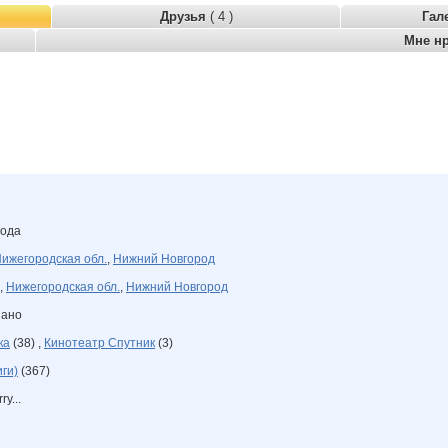
Друзья
( 4 )
Гал
Мне н
года
ижегородская обл.
,
Нижний Новгород
,
Нижегородская обл.
,
Нижний Новгород
зано
ка
(38) ,
Кинотеатр Спутник
(3)
ги)
(367)
ry...